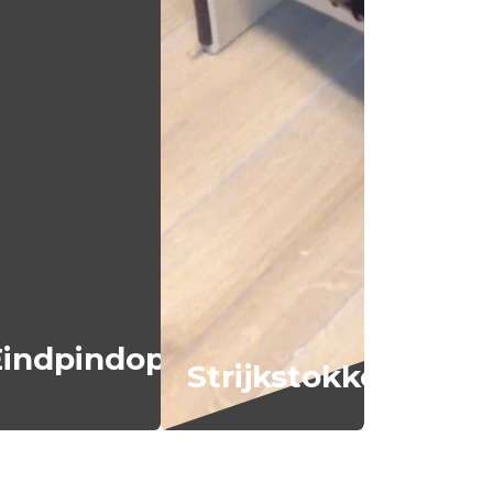
Eindpindop
Strijkstokkoker